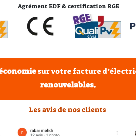
Agrément EDF & certification RGE
’économie
sur votre facture d’électr
renouvelables.
Les avis de nos clients