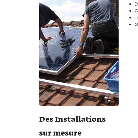
E
C
I
G
Des Installations
sur mesure