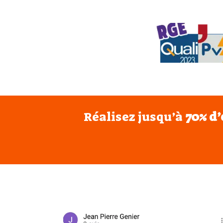
Réalisez jusqu’à
70% d