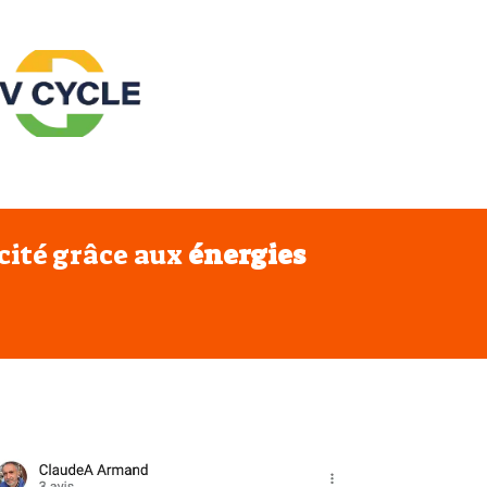
icité grâce aux
énergies