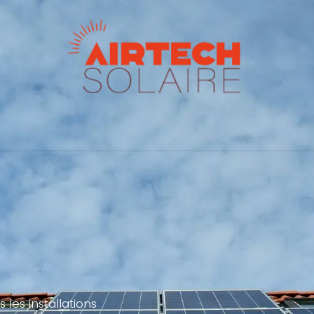
tions
Bureau étude
Cout installation
Nos pann
 les installations