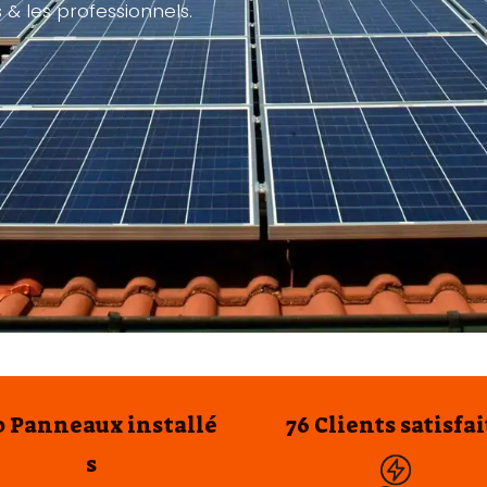
 & les professionnels.
0
Panneaux installé
76 Clients satisfai
s